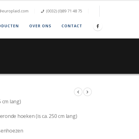
@europlaid.com
(0032) (0)89 71 48 75
ODUCTEN
OVER ONS
CONTACT
5 cm lang)
eronde hoeken (is ca. 250 cm lang)
ssenhoezen