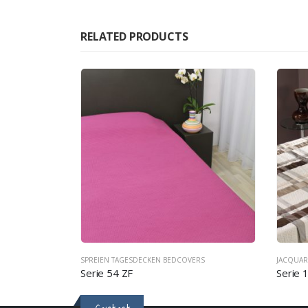
RELATED PRODUCTS
ERS
BEDCOVERS
SPREIEN TAGESDECKEN BEDCOVERS
Serie 54 ZF
Serie 