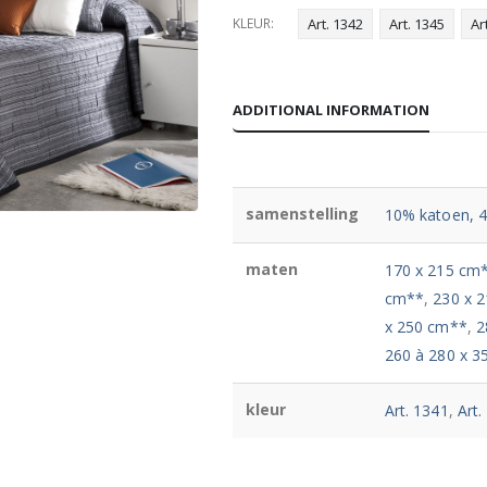
KLEUR
Art. 1342
Art. 1345
Ar
ADDITIONAL INFORMATION
samenstelling
10% katoen, 4
maten
170 x 215 cm
cm**
,
230 x 
x 250 cm**
,
2
260 à 280 x 3
kleur
Art. 1341
,
Art.