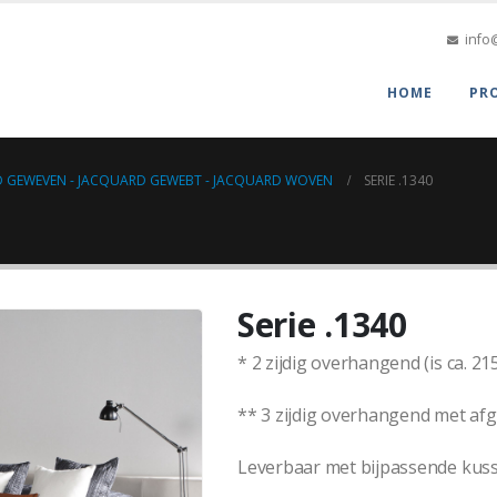
info
HOME
PR
 GEWEVEN - JACQUARD GEWEBT - JACQUARD WOVEN
SERIE .1340
Serie .1340
* 2 zijdig overhangend (is ca. 21
** 3 zijdig overhangend met afg
Leverbaar met bijpassende ku