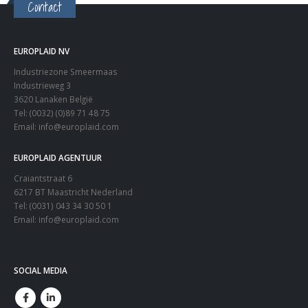
Contact
EUROPLAID NV
Industriezone Smeermaas
Industrieweg 3
3620 Lanaken België
Tel: (0032) (0)89 71 48 75
Email:
info@europlaid.com
EUROPLAID AGENTUUR
Craiantstraat 6
6217 BT Maastricht Nederland
Tel: (0031) 043 34 30 50 1
Email:
info@europlaid.com
SOCIAL MEDIA