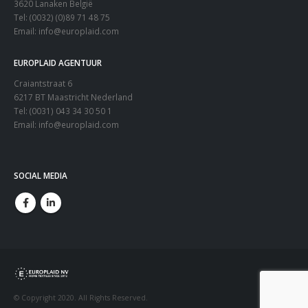
3620 Lanaken België
Tel: (0032) (0)89 71 48 75
Email:
info@europlaid.com
EUROPLAID AGENTUUR
Craiantstraat 6
6217 BT Maastricht Nederland
Tel: (0031) 043 34 30 50 1
Email:
info@europlaid.com
SOCIAL MEDIA
© Copyright 2020. All Rights Reserved.