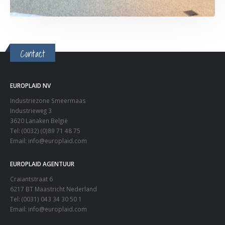
Contact
EUROPLAID NV
Industriezone Smeermaas
Industrieweg 3
3620 Lanaken België
Tel: (0032) (0)89 71 48 75
Email:
info@europlaid.com
EUROPLAID AGENTUUR
Craiantstraat 6
6217 BT Maastricht Nederland
Tel: (0031) 043 34 30 50 1
Email:
info@europlaid.com