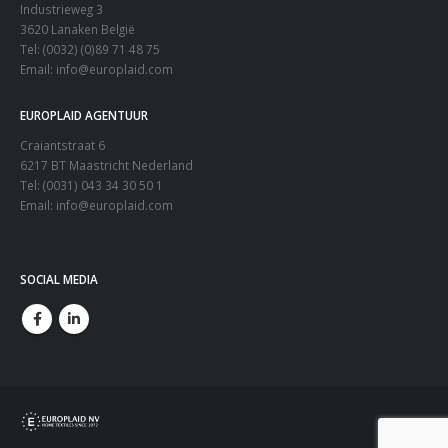
Industrieweg 3
3620 Lanaken België
Tel: (0032) (0)89 71 48 75
Email:
info@europlaid.com
EUROPLAID AGENTUUR
Craiantstraat 6
6217 BT Maastricht Nederland
Tel: (0031) 043 34 30 50 1
Email:
info@europlaid.com
SOCIAL MEDIA