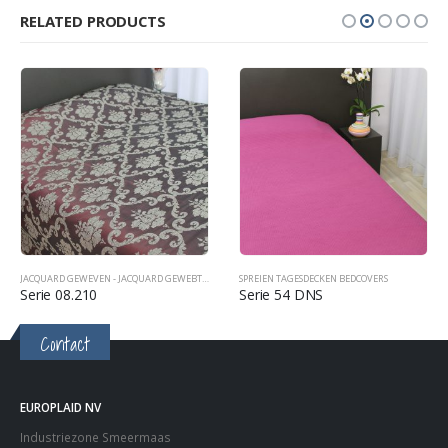
RELATED PRODUCTS
S
,
SPREIEN TAGESDECKEN BEDCOVERS
JACQUARD GEWEVEN - JACQUARD GEWEBT - JACQUARD WOVEN
SPREIEN TAGESDECKEN BEDCOVERS
,
SPREIEN TAGESDECKEN BEDCOVERS
Serie 08.210
Serie 54 DNS
Contact
EUROPLAID NV
Industriezone Smeermaas