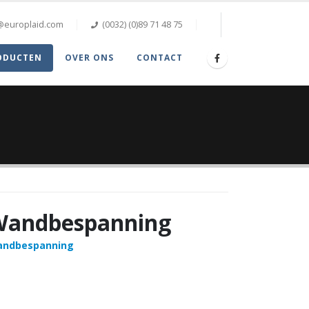
@europlaid.com
(0032) (0)89 71 48 75
ODUCTEN
OVER ONS
CONTACT
Wandbespanning
ndbespanning