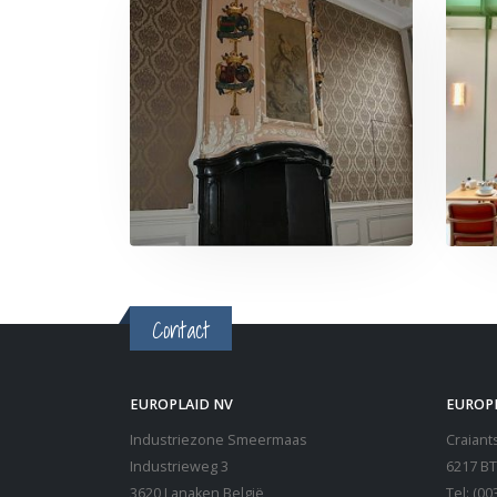
Contact
EUROPLAID NV
EUROP
Industriezone Smeermaas
Craiants
Industrieweg 3
6217 BT
3620 Lanaken België
Tel: (00