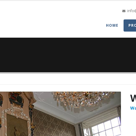
info
HOME
PR
Wa