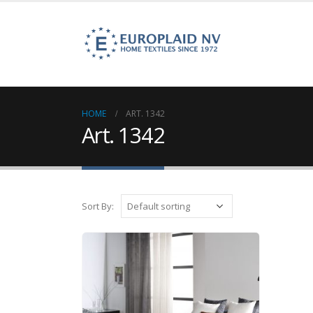
HOME
ART. 1342
Art. 1342
Sort By: