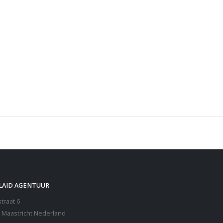
PREIEN TAGESDECKEN BEDCOVERS
LAID AGENTUUR
traat 6
 Maastricht Nederland