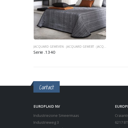
JACQUARD GEWEVEN - JACQUARD GEWEBT - JACQUARD WOVEN
,
S
Serie .1340
Contact
EUROPLAID NV
EUROP
Industriezone Smeermaas
Craiants
Industrieweg 3
6217 BT