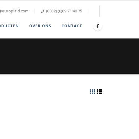
@europlaid.com
(0032) (0)89 71 48 75
ODUCTEN
OVER ONS
CONTACT