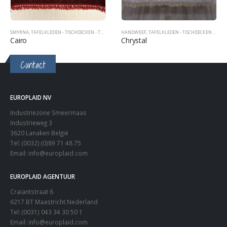
SMYRNA
,
TAFELKLEDEN - TISCHDECKEN - TABLECOVERS
HANDWEEF
,
TAFELKLEDEN - TISCHDECKEN - TABLECOVERS
Cairo
Chrystal
Contact
EUROPLAID NV
Industriezone Smeermaas
Industrieweg 3
3620 Lanaken België
Tel: (0032) (0)89 71 48 75
Email:
info@europlaid.com
EUROPLAID AGENTUUR
Craiantstraat 6
6217 BT Maastricht Nederland
Tel: (0031) 043 34 30 50 1
Email:
info@europlaid.com