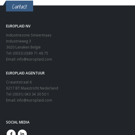
Contact
EUROPLAID NV
Industriezone Smeermaas
Industrieweg 3
3620 Lanaken België
Tel: (0032) (0)89 71 48 75
Email:
info@europlaid.com
EUROPLAID AGENTUUR
Craiantstraat 6
6217 BT Maastricht Nederland
Tel: (0031) 043 34 30 50 1
Email:
info@europlaid.com
SOCIAL MEDIA