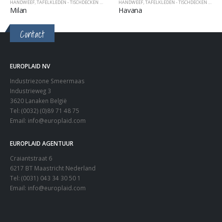
HANDWEEF
,
TAFELKLEDEN - TISCHDECKEN - TABLECOVERS
HANDWEEF
,
TAFELKLEDEN - TISCHDECKEN - TABLECOVERS
Milan
Havana
Contact
EUROPLAID NV
Industriezone Smeermaas
Industrieweg 3
3620 Lanaken België
Tel: (0032) (0)89 71 48 75
Email:
info@europlaid.com
EUROPLAID AGENTUUR
Craiantstraat 6
6217 BT Maastricht Nederland
Tel: (0031) 043 34 30 50 1
Email:
info@europlaid.com