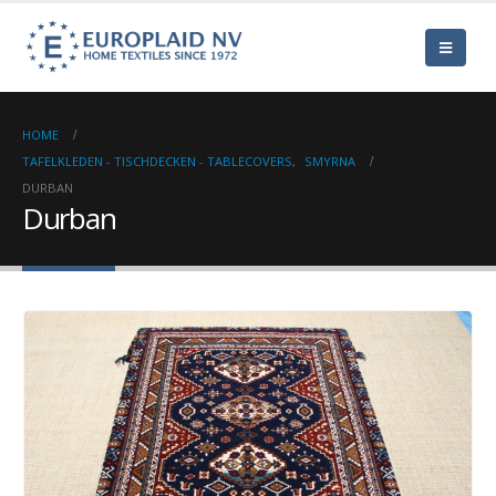
HOME
TAFELKLEDEN - TISCHDECKEN - TABLECOVERS
,
SMYRNA
DURBAN
Durban