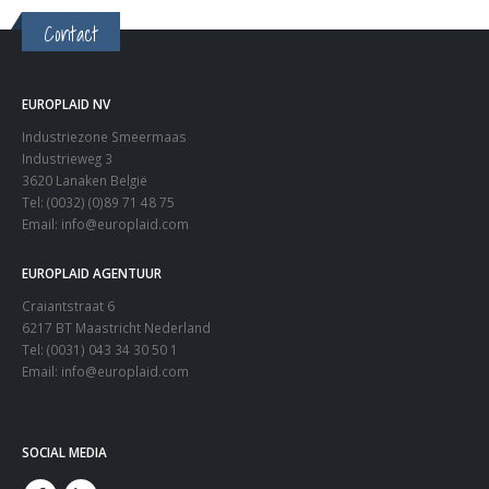
Contact
EUROPLAID NV
Industriezone Smeermaas
Industrieweg 3
3620 Lanaken België
Tel: (0032) (0)89 71 48 75
Email:
info@europlaid.com
EUROPLAID AGENTUUR
Craiantstraat 6
6217 BT Maastricht Nederland
Tel: (0031) 043 34 30 50 1
Email:
info@europlaid.com
SOCIAL MEDIA