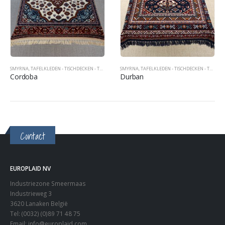
SMYRNA
,
TAFELKLEDEN - TISCHDECKEN - TABLECOVERS
SMYRNA
,
TAFELKLEDEN - TISCHDECKEN - TABLECOVERS
Cordoba
Durban
Contact
EUROPLAID NV
Industriezone Smeermaas
Industrieweg 3
3620 Lanaken België
Tel: (0032) (0)89 71 48 75
Email:
info@europlaid.com