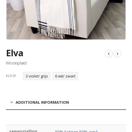
Elva
Woonplaid
KLEUR
3 violet/ grijs
6 wit/ zwart
ADDITIONAL INFORMATION
samenstelling
50% katoen 50% acryl