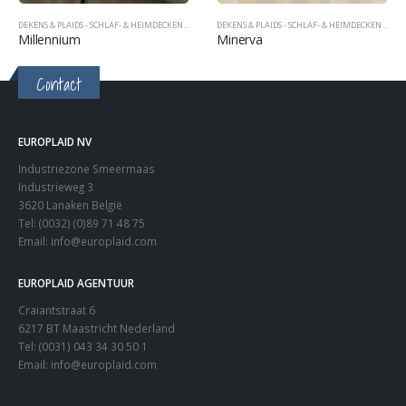
DEKENS & PLAIDS - SCHLAF- & HEIMDECKEN - BLANKETS & PLAIDS
DEKENS & PLAIDS - SCHLAF- & HEIMDECKEN - BLANKETS & PLAIDS
Millennium
Minerva
Contact
EUROPLAID NV
Industriezone Smeermaas
Industrieweg 3
3620 Lanaken België
Tel: (0032) (0)89 71 48 75
Email:
info@europlaid.com
EUROPLAID AGENTUUR
Craiantstraat 6
6217 BT Maastricht Nederland
Tel: (0031) 043 34 30 50 1
Email:
info@europlaid.com