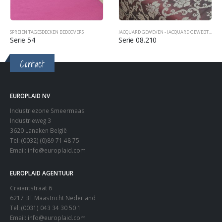
SPREIEN TAGESDECKEN BEDCOVERS
,
SPREIEN TAGESDECKEN BEDCOVERS
JACQUARD GEWEVEN - JACQUARD GEWEBT - JACQUARD WOVEN
Serie 54
Serie 08.210
Contact
EUROPLAID NV
Industriezone Smeermaas
Industrieweg 3
3620 Lanaken België
Tel: (0032) (0)89 71 48 75
Email:
info@europlaid.com
EUROPLAID AGENTUUR
Craiantstraat 6
6217 BT Maastricht Nederland
Tel: (0031) 043 34 30 50 1
Email:
info@europlaid.com