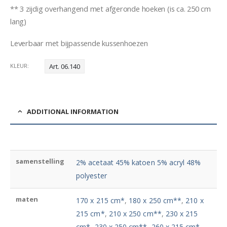
** 3 zijdig overhangend met afgeronde hoeken (is ca. 250 cm
lang)
Leverbaar met bijpassende kussenhoezen
KLEUR
Art. 06.140
ADDITIONAL INFORMATION
samenstelling
2% acetaat 45% katoen 5% acryl 48%
polyester
maten
170 x 215 cm*
,
180 x 250 cm**
,
210 x
215 cm*
,
210 x 250 cm**
,
230 x 215
cm*
,
230 x 250 cm**
,
260 x 215 cm*
,