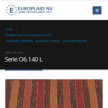
HOME
SPREIEN TAGESDECKEN BEDCOVERS
,
JACQUARD GEWEVEN - JACQUARD GEWEBT - JACQUARD WOVEN
SERIE O6.140 L
Serie O6.140 L