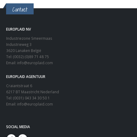
Contact
EUROPLAID NV
Industriezone Smeermaas
Industrieweg 3
3620 Lanaken België
Tel: (0032) (0)89 71 48 75
Email:
info@europlaid.com
EUROPLAID AGENTUUR
Craiantstraat 6
6217 BT Maastricht Nederland
Tel: (0031) 043 34 30 50 1
Email:
info@europlaid.com
SOCIAL MEDIA