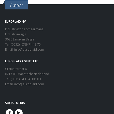
Contact
EUROPLAID NV
Industriezone Smeermaas
Industrieweg 3
3620 Lanaken België
Tel: (0032) (0)89 71 48 75
Email:
info@europlaid.com
EUROPLAID AGENTUUR
Craiantstraat 6
6217 BT Maastricht Nederland
Tel: (0031) 043 34 30 50 1
Email:
info@europlaid.com
SOCIAL MEDIA