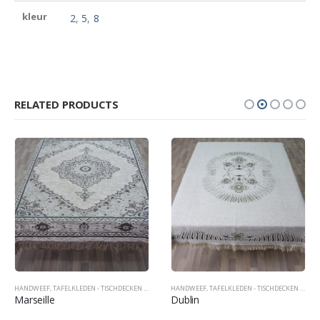
kleur
2
,
5
,
8
RELATED PRODUCTS
HANDWEEF
,
TAFELKLEDEN - TISCHDECKEN - TABLECOVERS
HANDWEEF
,
TAFELKLEDEN - TISCHDECKEN - TABLECOVERS
Marseille
Dublin