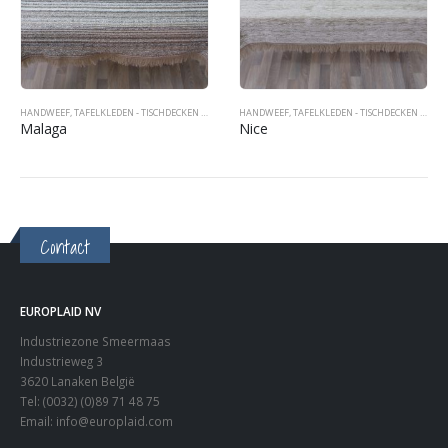
HANDWEEF
,
TAFELKLEDEN - TISCHDECKEN - TABLECOVERS
HANDWEEF
,
TAFELKLEDEN - TISCHDECKEN - TABLECOVERS
Malaga
Nice
Contact
EUROPLAID NV
Industriezone Smeermaas
Industrieweg 3
3620 Lanaken België
Tel: (0032) (0)89 71 48 75
Email:
info@europlaid.com