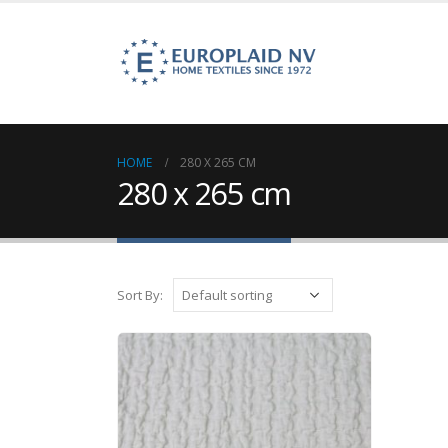
HOME
280 X 265 CM
280 x 265 cm
Sort By: