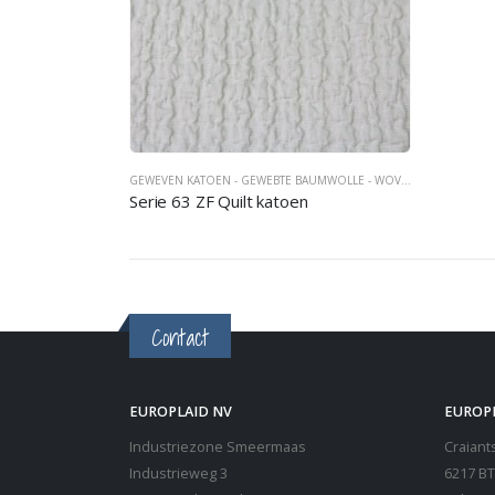
GEWEVEN KATOEN - GEWEBTE BAUMWOLLE - WOVEN COTTON
,
SPR
Serie 63 ZF Quilt katoen
Contact
EUROPLAID NV
EUROP
Industriezone Smeermaas
Craiants
Industrieweg 3
6217 BT