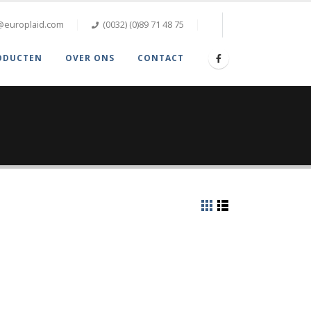
@europlaid.com
(0032) (0)89 71 48 75
ODUCTEN
OVER ONS
CONTACT