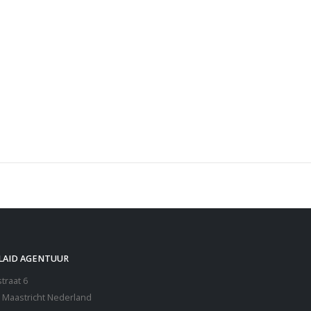
EIEN TAGESDECKEN BEDCOVERS
LAID AGENTUUR
traat 6
 Maastricht Nederland