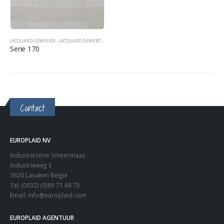
JACQUARD GEWEVEN - JACQUARD GEWEBT - JACQUARD WOVEN
,
SPREIEN TAGESDECKEN BEDCOVERS
Serie 170
Contact
EUROPLAID NV
Industriezone Smeermaas
Industrieweg 3
3620 Lanaken België
Tel: (0032) (0)89 71 48 75
Email:
info@europlaid.com
EUROPLAID AGENTUUR