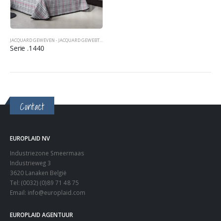
JACQUARD GEWEVEN - JACQUARD GEWEBT - JACQUARD WOVEN
,
SPREIEN TAGESDECKEN BEDCOVERS
Serie .1440
Contact
EUROPLAID NV
Industriezone Smeermaas
Industrieweg 3
3620 Lanaken België
Tel: (0032) (0)89 71 48 75
Email:
info@europlaid.com
EUROPLAID AGENTUUR