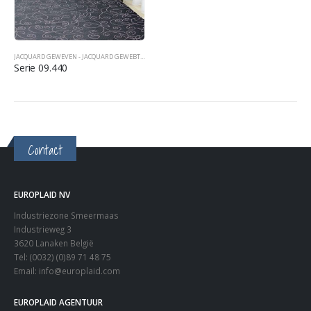
JACQUARD GEWEVEN - JACQUARD GEWEBT - JACQUARD WOVEN
,
SPREIEN TAGESDECKEN BEDCOVERS
Serie 09.440
Contact
EUROPLAID NV
Industriezone Smeermaas
Industrieweg 3
3620 Lanaken België
Tel: (0032) (0)89 71 48 75
Email:
info@europlaid.com
EUROPLAID AGENTUUR