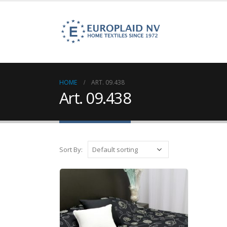
HOME
ART. 09.438
Art. 09.438
Sort By: