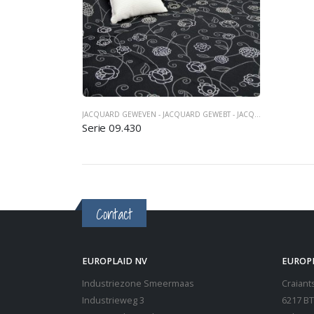
JACQUARD GEWEVEN - JACQUARD GEWEBT - JACQUARD WOVEN
,
S
Serie 09.430
Contact
EUROPLAID NV
EUROP
Industriezone Smeermaas
Craiants
Industrieweg 3
6217 BT