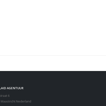
PREIEN TAGESDECKEN BEDCOVERS
LAID AGENTUUR
traat 6
 Maastricht Nederland