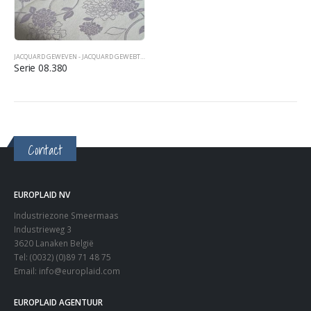
JACQUARD GEWEVEN - JACQUARD GEWEBT - JACQUARD WOVEN
,
SPREIEN TAGESDECKEN BEDCOVERS
Serie 08.380
Contact
EUROPLAID NV
Industriezone Smeermaas
Industrieweg 3
3620 Lanaken België
Tel: (0032) (0)89 71 48 75
Email:
info@europlaid.com
EUROPLAID AGENTUUR