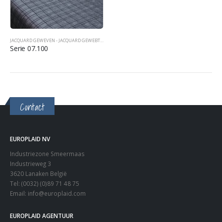
JACQUARD GEWEVEN - JACQUARD GEWEBT - JACQUARD WOVEN
,
SPREIEN TAGESDECKEN BEDCOVERS
Serie 07.100
Contact
EUROPLAID NV
Industriezone Smeermaas
Industrieweg 3
3620 Lanaken België
Tel: (0032) (0)89 71 48 75
Email:
info@europlaid.com
EUROPLAID AGENTUUR