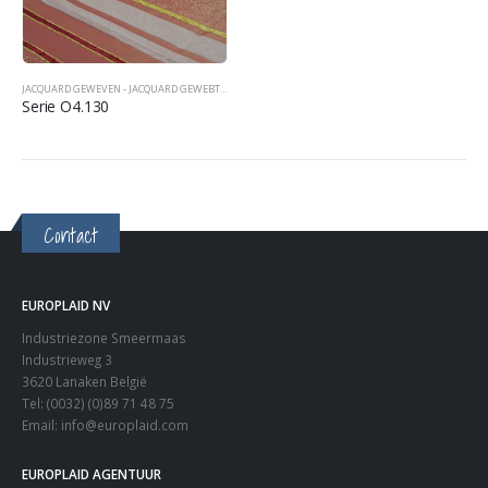
JACQUARD GEWEVEN - JACQUARD GEWEBT - JACQUARD WOVEN
,
SPREIEN TAGESDECKEN BEDCOVERS
Serie O4.130
Contact
EUROPLAID NV
Industriezone Smeermaas
Industrieweg 3
3620 Lanaken België
Tel: (0032) (0)89 71 48 75
Email:
info@europlaid.com
EUROPLAID AGENTUUR