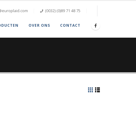
@europlaid.com
(0032) (0)89 71 48 75
ODUCTEN
OVER ONS
CONTACT