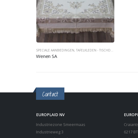
SPECIALE AANBIEDINGEN
,
TAFELKLEDEN - TISCHDECKEN - TABLECOVERS
Wenen SA
Contact
EUROPLAID NV
EUROP
Industriezone Smeermaas
Craiants
Industrieweg 3
6217 BT