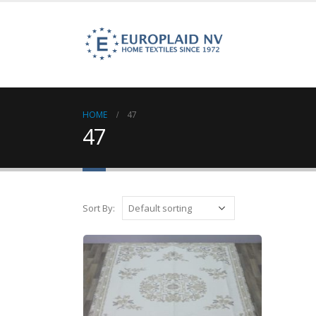
HOME
47
47
Sort By: