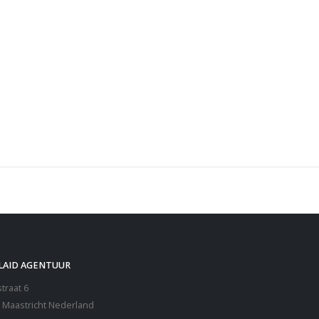
LAID AGENTUUR
traat 6
 Maastricht Nederland