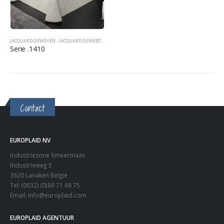
JACQUARD GEWEVEN - JACQUARD GEWEBT - JACQUARD WOVEN
,
SPREIEN TAGESDECKEN BEDCOVERS
Serie .1410
Contact
EUROPLAID NV
Industriezone Smeermaas
Industrieweg 3
3620 Lanaken België
Tel: (0032) (0)89 71 48 75
Email:
info@europlaid.com
EUROPLAID AGENTUUR